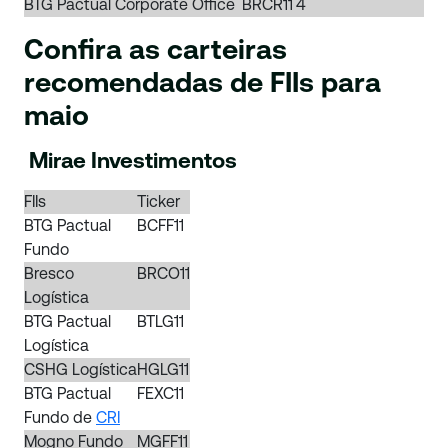
BTG Pactual Corporate Office
BRCR11
4
Confira as carteiras
recomendadas de FIIs para
maio
Mirae Investimentos
FIIs
Ticker
BTG Pactual
BCFF11
Fundo
Bresco
BRCO11
Logística
BTG Pactual
BTLG11
Logística
CSHG Logística
HGLG11
BTG Pactual
FEXC11
Fundo de
CRI
Mogno Fundo
MGFF11