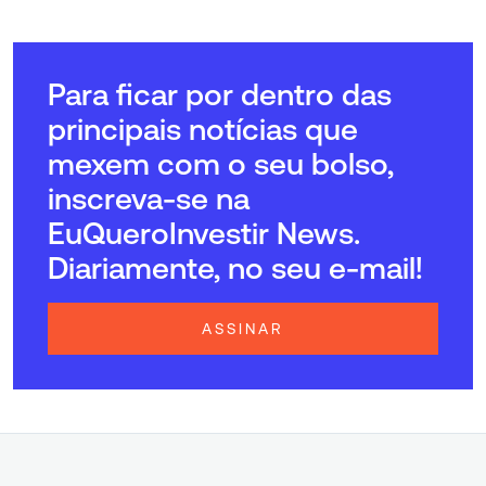
Para ficar por dentro das
principais notícias que
mexem com o seu bolso,
inscreva-se na
EuQueroInvestir News.
Diariamente, no seu e-mail!
ASSINAR