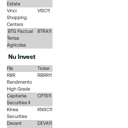
Estate
Vinci
VISC11
Shopping
Centers
BTG Pactual
BTRA11
Terras
Agrícolas
Nu Invest
FIIs
Ticker
RBR
RBRR11
Rendimento
High Grade
Capitania
CPTS11
Securities II
Kinea
KNSC11
Securities
Devant
DEVA11