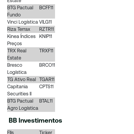
Estate
BTG Pactual
BCFF11
Fundo
Vinci Logística
VILG11
Riza Terrax
RZTR11
Kinea Índices
KNIP11
Preços
TRX Real
TRXF11
Estate
Bresco
BRCO11
Logística
TG Ativo Real
TGAR11
Capitania
CPTS11
Securities II
BTG Pactual
BTAL11
Agro Logística
BB Investimentos
FIIs
Ticker