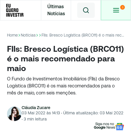
Últimas
Notícias
Home
Notícias
FIIs: Bresco Logística (BRCO11) é o mais recomendado para maio
FIIs: Bresco Logística (BRCO11)
é o mais recomendado para
maio
O Fundo de Investimentos Imobiliários (FIIs) da Bresco
Logística (BRCO11) é os mais recomendados para o
mês de maio, com seis menções.
Cláudia Zucare
03 Mai 2022 às 14:13
·
Última atualização:
03 Mai 2022
·
3
min leitura
Siga-nos no
Google
News