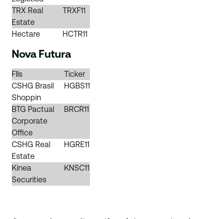
TRX Real
TRXF11
Estate
Hectare
HCTR11
Nova Futura
FIIs
Ticker
CSHG Brasil
HGBS11
Shoppin
BTG Pactual
BRCR11
Corporate
Office
CSHG Real
HGRE11
Estate
Kinea
KNSC11
Securities