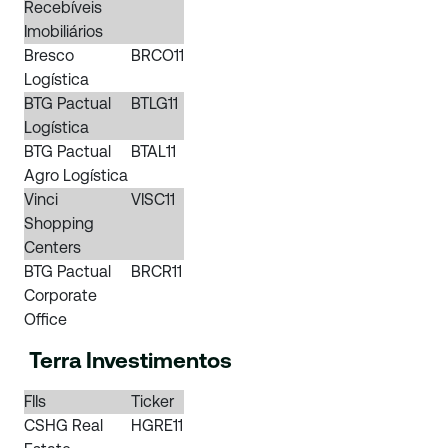
Recebíveis
Imobiliários
Bresco
BRCO11
Logística
BTG Pactual
BTLG11
Logística
BTG Pactual
BTAL11
Agro Logística
Vinci
VISC11
Shopping
Centers
BTG Pactual
BRCR11
Corporate
Office
Terra Investimentos
FIIs
Ticker
CSHG Real
HGRE11