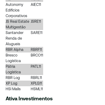
Autonomy
AIEC11
Edifícios
Corporativos
JS Real Estate
JSRE11
Multigestão
Santander
SARE11
Renda de
Alugueis
RBR Alpha
RBRF11
Bresco
BRCO11
Logística
Pátria
PATL11
Logística
RBR Log
RBRL11
XP Log
XPLG11
HSI Malls
HSML11
Ativa Investimentos