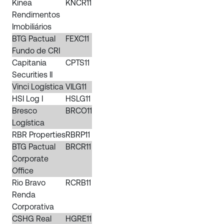
Kinea
KNCR11
Rendimentos
Imobiliários
BTG Pactual
FEXC11
Fundo de CRI
Capitania
CPTS11
Securities II
Vinci Logística
VILG11
HSI Log I
HSLG11
Bresco
BRCO11
Logística
RBR Properties
RBRP11
BTG Pactual
BRCR11
Corporate
Office
Rio Bravo
RCRB11
Renda
Corporativa
CSHG Real
HGRE11