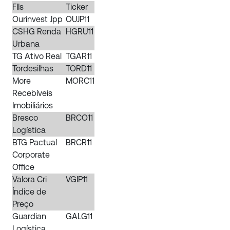
FIIs
Ticker
Ourinvest Jpp
OUJP11
CSHG Renda
HGRU11
Urbana
TG Ativo Real
TGAR11
Tordesilhas
TORD11
More
MORC11
Recebíveis
Imobiliários
Bresco
BRCO11
Logística
BTG Pactual
BRCR11
Corporate
Office
Valora Cri
VGIP11
Índice de
Preço
Guardian
GALG11
Logística