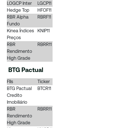
LOGCP Inter
LGCP11
Hedge Top
HFOF11
RBR Alpha
RBRF11
Fundo
Kinea Índices
KNIP11
Preços
RBR
RBRR11
Rendimento
High Grade
BTG Pactual
FIIs
Ticker
BTG Pactual
BTCR11
Credito
Imobiliário
RBR
RBRR11
Rendimento
High Grade