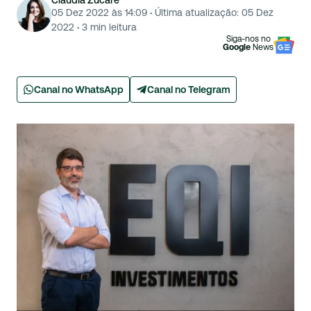
Cláudia Zucare
05 Dez 2022 às 14:09
·
Última atualização:
05 Dez
2022
·
3
min leitura
Siga-nos no
Google
News
Canal no WhatsApp
Canal no Telegram