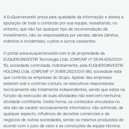
A EuQueroInvestir preza pela qualidade da informação e atesta a
apuração de todo o conteúdo por sua equipe, ressaltando, no
entanto, que não faz qualquer tipo de recomendação de
investimento, não se responsabiliza por perdas, danos (diretos,
indiretos e incidentais), custos e lucros cessantes.
O portal www.euqueroinvestir.com é de propriedade da
EUQUEROINVESTIR Tecnologia Ltda. (CNPJ/MF nº 26.114.425/0001-
15), sociedade controlada, indiretamente, pela EUQUEROINVESTIR
HOLDING Ltda. (CNPJ/MF nº 31.856.262/0001-86), sociedade esta
que controla as empresas do Grupo. Apesar das empresas
estarem sob o controle comum, os executivos responsáveis
tecnicamente são totalmente independentes, sendo que estes na
função da execução de suas atividades não exercem nenhuma
atividade conflitante. Desta forma, os conteúdos vinculados no
site são de caráter exclusivamente informativo, não sofrendo, de
qualquer aspecto, influência de decisões comerciais e de
negócios de outras sociedades, sendo os mesmos produzidos de
acordo com o juízo de valor e as convicções da equipe técnica.