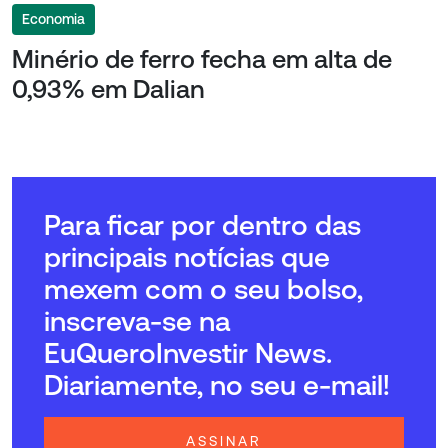
Economia
Minério de ferro fecha em alta de
0,93% em Dalian
Para ficar por dentro das
principais notícias que
mexem com o seu bolso,
inscreva-se na
EuQueroInvestir News.
Diariamente, no seu e-mail!
ASSINAR