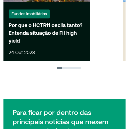
Fundos Imobiliários
Por que o HCTR11 oscila tanto?
Entenda situação de FII high
yield
24 Out 2023
1
2
3
4
Para ficar por dentro das
principais notícias que mexem