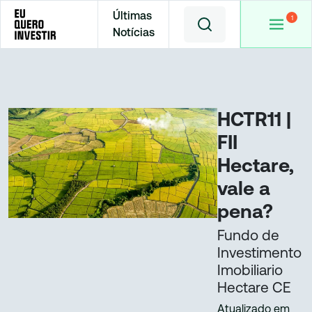
Últimas
Notícias
Home
Cotações
HCTR11
HCTR11 |
FII
Hectare,
vale a
pena?
Fundo de
Investimento
Imobiliario
Hectare CE
Atualizado em