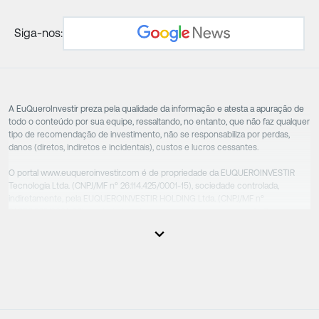
Siga-nos:
A EuQueroInvestir preza pela qualidade da informação e atesta a apuração de
todo o conteúdo por sua equipe, ressaltando, no entanto, que não faz qualquer
tipo de recomendação de investimento, não se responsabiliza por perdas,
danos (diretos, indiretos e incidentais), custos e lucros cessantes.
O portal www.euqueroinvestir.com é de propriedade da EUQUEROINVESTIR
Tecnologia Ltda. (CNPJ/MF nº 26.114.425/0001-15), sociedade controlada,
indiretamente, pela EUQUEROINVESTIR HOLDING Ltda. (CNPJ/MF nº
31.856.262/0001-86), sociedade esta que controla as empresas do Grupo.
Apesar das empresas estarem sob o controle comum, os executivos
responsáveis tecnicamente são totalmente independentes, sendo que estes
na função da execução de suas atividades não exercem nenhuma atividade
conflitante. Desta forma, os conteúdos vinculados no site são de caráter
exclusivamente informativo, não sofrendo, de qualquer aspecto, influência de
decisões comerciais e de negócios de outras sociedades, sendo os mesmos
produzidos de acordo com o juízo de valor e as convicções da equipe técnica.