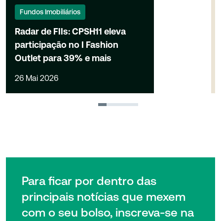
Fundos Imobiliários
Radar de FIIs: CPSH11 eleva
participação no I Fashion
Outlet para 39% e mais
26 Mai 2026
1
2
3
4
Para ficar por dentro das
principais notícias que mexem
com o seu bolso, inscreva-se na