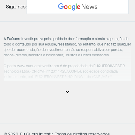
Siga-nos:
A EuQueroInvestir preza pela qualidade da informação e atesta a apuração de
todo o conteúdo por sua equipe, ressaltando, no entanto, que não faz qualquer
tipo de recomendação de investimento, não se responsabiliza por perdas,
danos (diretos, indiretos e incidentais), custos e lucros cessantes.
O portal www.euqueroinvestir.com é de propriedade da EUQUEROINVESTIR
Tecnologia Ltda. (CNPJ/MF nº 26.114.425/0001-15), sociedade controlada,
indiretamente, pela EUQUEROINVESTIR HOLDING Ltda. (CNPJ/MF nº
31.856.262/0001-86), sociedade esta que controla as empresas do Grupo.
Apesar das empresas estarem sob o controle comum, os executivos
responsáveis tecnicamente são totalmente independentes, sendo que estes
na função da execução de suas atividades não exercem nenhuma atividade
conflitante. Desta forma, os conteúdos vinculados no site são de caráter
exclusivamente informativo, não sofrendo, de qualquer aspecto, influência de
decisões comerciais e de negócios de outras sociedades, sendo os mesmos
produzidos de acordo com o juízo de valor e as convicções da equipe técnica.
©
2026
. Eu Quero Investir. Todos os direitos reservados.