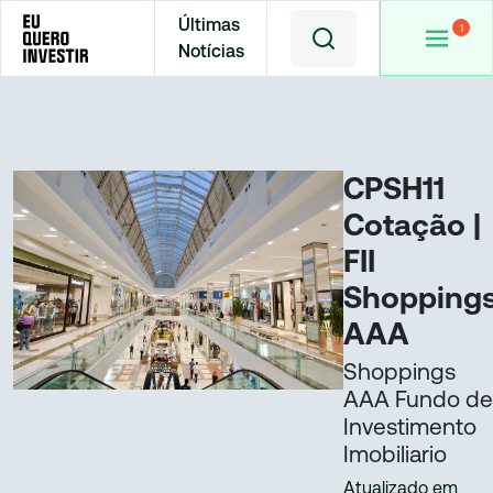
Últimas
Notícias
Home
Cotações
CPSH11
CPSH11
Cotação |
FII
Shopping
AAA
Shoppings
AAA Fundo de
Investimento
Imobiliario
Atualizado em