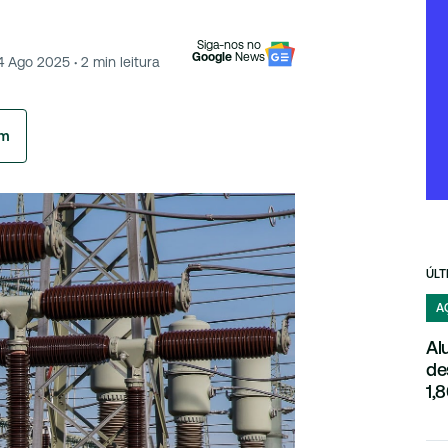
Siga-nos no
Google
News
4 Ago 2025
·
2
min leitura
am
ÚLT
A
Al
de
1,