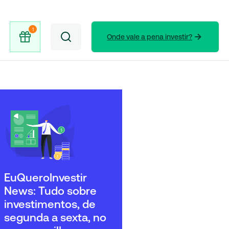
Onde vale a pena investir?
EuQueroInvestir
News: Tudo sobre
investimentos, de
segunda a sexta, no