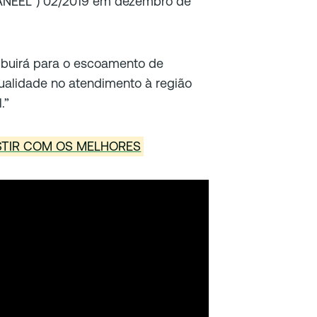
(“ANEEL”) 02/2019 em dezembro de
ibuirá para o escoamento de
ualidade no atendimento à região
.”
STIR COM OS MELHORES