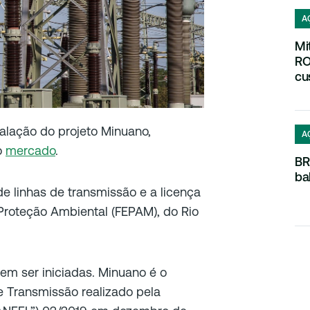
A
Mi
RO
cu
alação do projeto Minuano,
A
o
mercado
.
BR
ba
e linhas de transmissão e a licença
Proteção Ambiental (FEPAM), do Rio
em ser iniciadas. Minuano é o
e Transmissão realizado pela