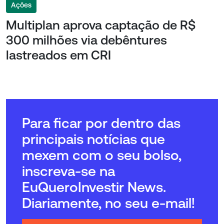
Ações
Multiplan aprova captação de R$
300 milhões via debêntures
lastreados em CRI
Para ficar por dentro das
principais notícias que
mexem com o seu bolso,
inscreva-se na
EuQueroInvestir News.
Diariamente, no seu e-mail!