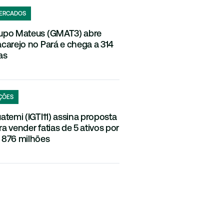
ERCADOS
upo Mateus (GMAT3) abre
acarejo no Pará e chega a 314
as
ÇÕES
uatemi (IGTI11) assina proposta
ra vender fatias de 5 ativos por
 876 milhões