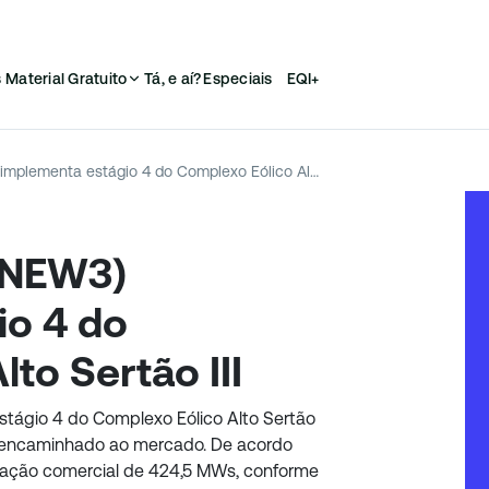
s
Material Gratuito
Tá, e aí?
Especiais
EQI+
Renova Energia (RNEW3) implementa estágio 4 do Complexo Eólico Alto Sertão III
RNEW3)
io 4 do
to Sertão III
tágio 4 do Complexo Eólico Alto Sertão
do encaminhado ao mercado. De acordo
ação comercial de 424,5 MWs, conforme