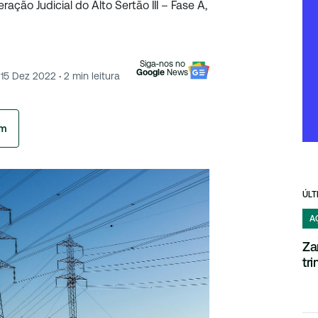
ação Judicial do Alto Sertão III – Fase A,
Siga-nos no
Google
News
15 Dez 2022
·
2
min leitura
am
ÚLT
A
Za
tr