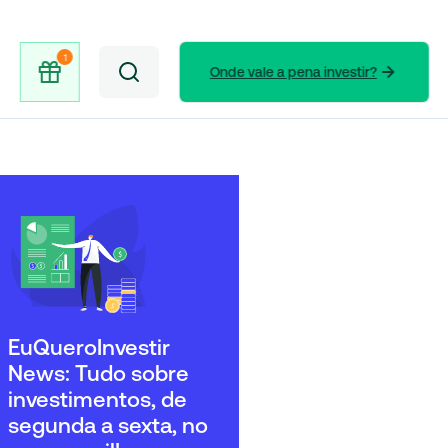
Onde vale a pena investir?
EuQueroInvestir
News: Tudo sobre
investimentos, de
segunda a sexta, no