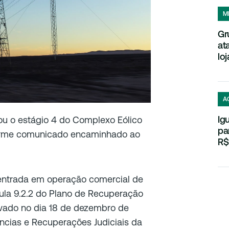
M
Gr
at
loj
A
Ig
u o estágio 4 do Complexo Eólico
pa
onforme comunicado encaminhado ao
R$
entrada em operação comercial de
ula 9.2.2 do Plano de Recuperação
provado no dia 18 de dezembro de
ências e Recuperações Judiciais da