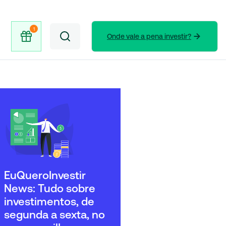
Onde vale a pena investir?
EuQueroInvestir
News: Tudo sobre
investimentos, de
segunda a sexta, no