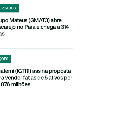
ERCADOS
upo Mateus (GMAT3) abre
acarejo no Pará e chega a 314
as
ÇÕES
uatemi (IGTI11) assina proposta
ra vender fatias de 5 ativos por
 876 milhões