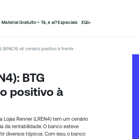
s
Material Gratuito
Tá, e aí?
Especiais
EQI+
 (BPAC11) vê cenário positivo à frente
N4): BTG
o positivo à
e a Lojas Renner (LREN4) tem um cenário
ia da rentabilidade. O banco esteve
ir diversos tópicos. Com isso, o banco