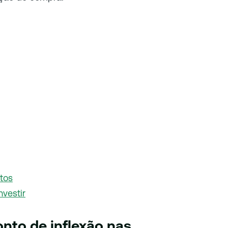
tos
nvestir
onto de inflexão nas