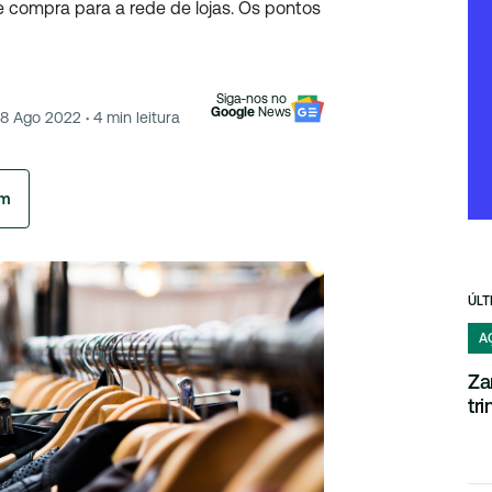
compra para a rede de lojas. Os pontos
Siga-nos no
Google
News
18 Ago 2022
·
4
min leitura
am
ÚLT
A
Za
tr