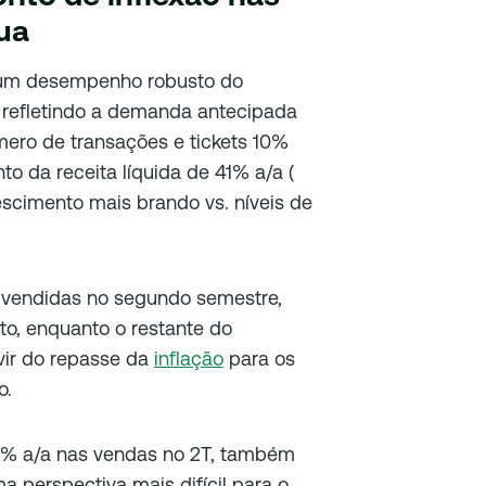
ua
s um desempenho robusto do
, refletindo a demanda antecipada
mero de transações e tickets 10%
o da receita líquida de 41% a/a (
escimento mais brando vs. níveis de
 vendidas no segundo semestre,
o, enquanto o restante do
vir do repasse da
inflação
para os
o.
4% a/a nas vendas no 2T, também
a perspectiva mais difícil para o