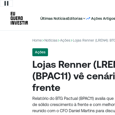
Últimas Notícias
Editorias
Ações
Artigo
Home
Notícias
Ações
Lojas Renner (LREN4): BTG
Ações
Lojas Renner (LRE
(BPAC11) vê cenári
frente
Relatório do BTG Pactual (BPAC11) avalia qu
de sólido crescimento à frente e com melhor
reunido com o CFO Daniel Martins para discut