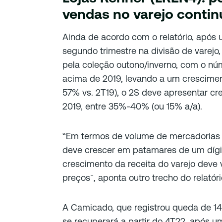
vendas no varejo contin
Ainda de acordo com o relatório, apó
segundo trimestre na divisão de varejo
pela coleção outono/inverno, com o nú
acima de 2019, levando a um cresciment
57% vs. 2T19), o 2S deve apresentar cr
2019, entre 35%-40% (ou 15% a/a).
“Em termos de volume de mercadorias
deve crescer em patamares de um dígit
crescimento da receita do varejo deve 
preços¨, aponta outro trecho do relatóri
A Camicado, que registrou queda de 1
se recuperará a partir do 4T22, após um