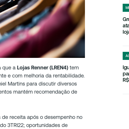
M
Gr
at
loj
A
Ig
ia que a
Lojas Renner (LREN4)
tem
pa
nte e com melhoria da rentabilidade.
R$
l Martins para discutir diversos
imentos mantém recomendação de
s de receita após o desempenho no
 do 3TRI22; oportunidades de