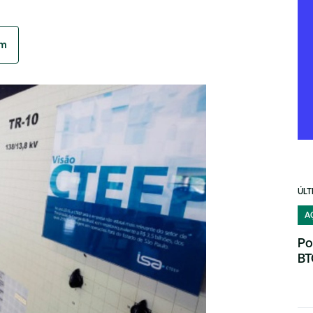
am
ÚLT
A
Po
BT