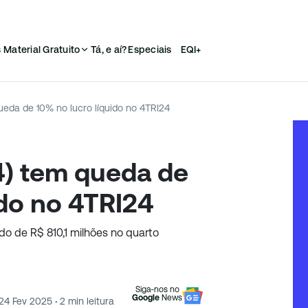
s
Material Gratuito
Tá, e aí?
Especiais
EQI+
ueda de 10% no lucro líquido no 4TRI24
4) tem queda de
ido no 4TRI24
ido de R$ 810,1 milhões no quarto
Siga-nos no
Google
News
24 Fev 2025
·
2
min leitura