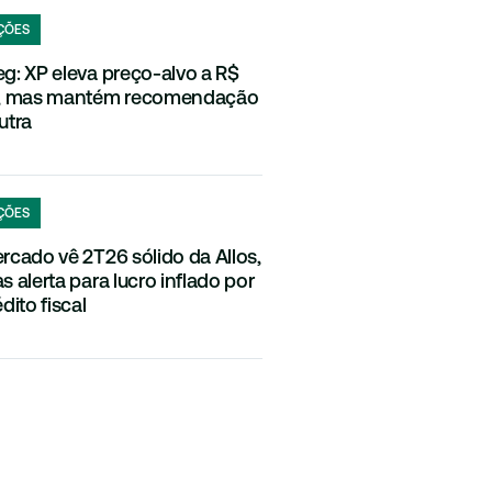
ÇÕES
g: XP eleva preço-alvo a R$
, mas mantém recomendação
utra
ÇÕES
rcado vê 2T26 sólido da Allos,
s alerta para lucro inflado por
dito fiscal