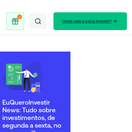
Onde vale a pena investir?
EuQueroInvestir
News: Tudo sobre
investimentos, de
segunda a sexta, no