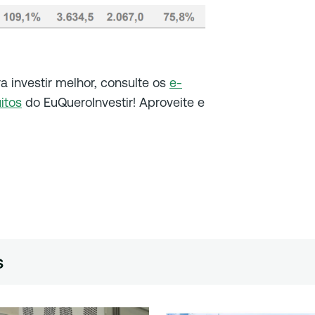
ra investir melhor, consulte os
e-
itos
do EuQueroInvestir! Aproveite e
s