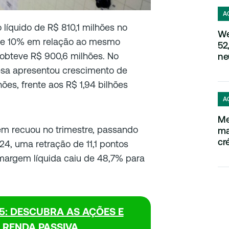
A
 líquido de R$ 810,1 milhões no
We
 de 10% em relação ao mesmo
52
obteve R$ 900,6 milhões. No
ne
esa apresentou crescimento de
hões, frente aos R$ 1,94 bilhões
A
Me
m recuou no trimestre, passando
ma
cré
4, uma retração de 11,1 pontos
 margem líquida caiu de 48,7% para
5: DESCUBRA AS AÇÕES E
 RENDA PASSIVA