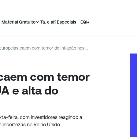
s
Material Gratuito
Tá, e aí?
Especiais
EQI+
Bolsas europeias caem com temor de inflação nos EUA e alta do petróleo
 caem com temor
A e alta do
a-feira, com investidores reagindo a
e incertezas no Reino Unido