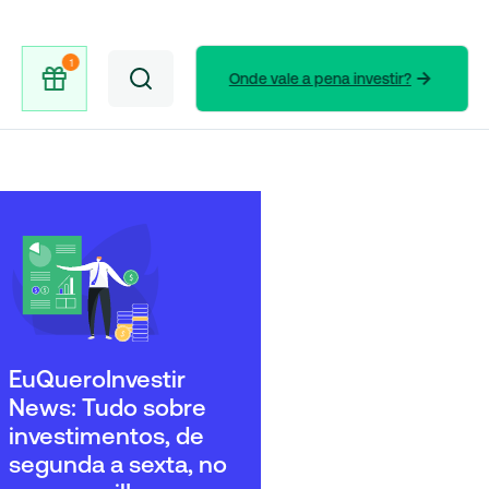
Onde vale a pena investir?
EuQueroInvestir
News: Tudo sobre
investimentos, de
segunda a sexta, no