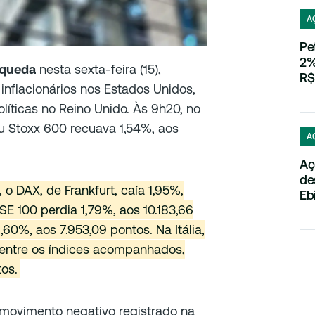
A
Pe
2%
 queda
nesta sexta-feira (15),
R$
inflacionários nos Estados Unidos,
olíticas no Reino Unido. Às 9h20, no
eu Stoxx 600 recuava 1,54%, aos
A
Aç
de
 o DAX, de Frankfurt, caía 1,95%,
Eb
SE 100 perdia 1,79%, aos 10.183,66
,60%, aos 7.953,09 pontos. Na Itália,
 entre os índices acompanhados,
os.
ovimento negativo registrado na