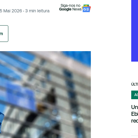
Siga-nos no
Google
News
15 Mai 2026
·
3
min leitura
am
ÚLT
A
Un
Eb
re