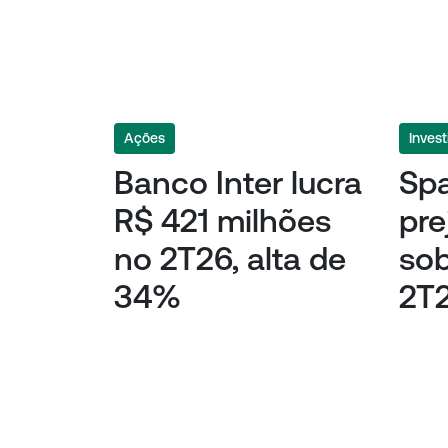
Ações
Invest
Banco Inter lucra
Sp
R$ 421 milhões
pre
no 2T26, alta de
so
34%
2T