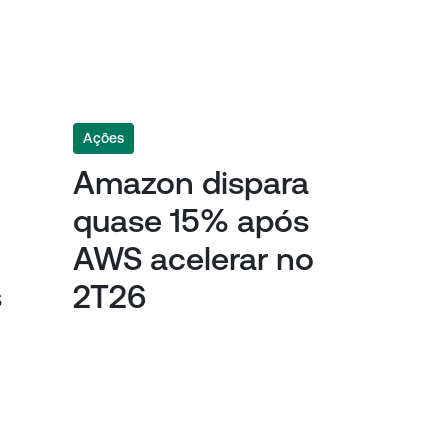
Ações
Amazon dispara
quase 15% após
AWS acelerar no
s
2T26