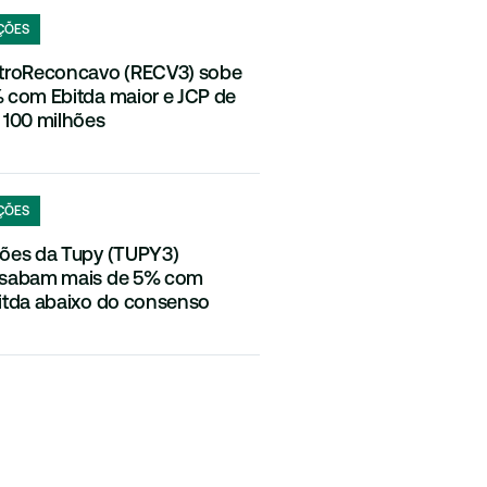
ÇÕES
troReconcavo (RECV3) sobe
 com Ebitda maior e JCP de
 100 milhões
ÇÕES
ões da Tupy (TUPY3)
sabam mais de 5% com
itda abaixo do consenso