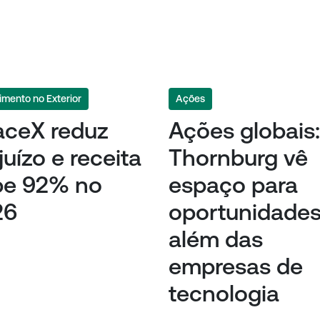
imento no Exterior
Ações
aceX reduz
Ações globais:
juízo e receita
Thornburg vê
be 92% no
espaço para
26
oportunidade
além das
empresas de
tecnologia