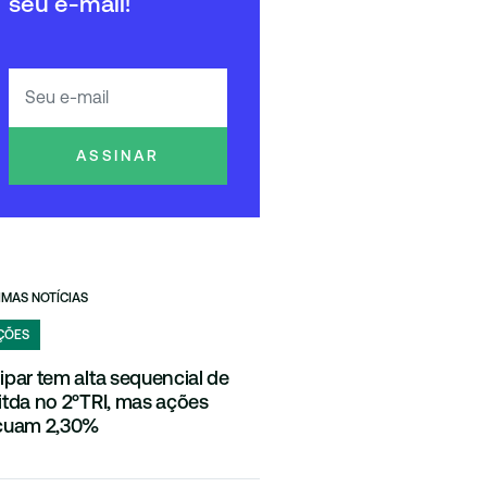
seu e-mail!
ASSINAR
IMAS NOTÍCIAS
ÇÕES
ipar tem alta sequencial de
itda no 2ºTRI, mas ações
cuam 2,30%