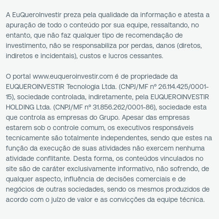
A EuQueroInvestir preza pela qualidade da informação e atesta a
apuração de todo o conteúdo por sua equipe, ressaltando, no
entanto, que não faz qualquer tipo de recomendação de
investimento, não se responsabiliza por perdas, danos (diretos,
indiretos e incidentais), custos e lucros cessantes.
O portal www.euqueroinvestir.com é de propriedade da
EUQUEROINVESTIR Tecnologia Ltda. (CNPJ/MF nº 26.114.425/0001-
15), sociedade controlada, indiretamente, pela EUQUEROINVESTIR
HOLDING Ltda. (CNPJ/MF nº 31.856.262/0001-86), sociedade esta
que controla as empresas do Grupo. Apesar das empresas
estarem sob o controle comum, os executivos responsáveis
tecnicamente são totalmente independentes, sendo que estes na
função da execução de suas atividades não exercem nenhuma
atividade conflitante. Desta forma, os conteúdos vinculados no
site são de caráter exclusivamente informativo, não sofrendo, de
qualquer aspecto, influência de decisões comerciais e de
negócios de outras sociedades, sendo os mesmos produzidos de
acordo com o juízo de valor e as convicções da equipe técnica.