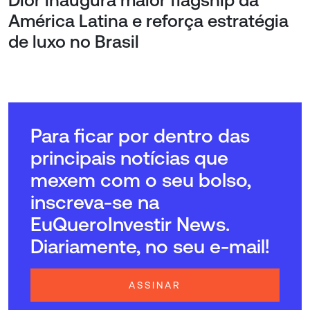
Dior inaugura maior flagship da
América Latina e reforça estratégia
de luxo no Brasil
Para ficar por dentro das
principais notícias que
mexem com o seu bolso,
inscreva-se na
EuQueroInvestir News.
Diariamente, no seu e-mail!
ASSINAR