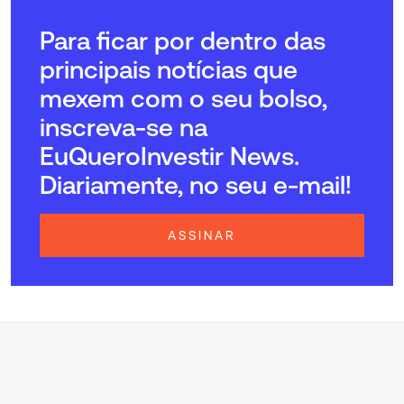
Para ficar por dentro das
principais notícias que
mexem com o seu bolso,
inscreva-se na
EuQueroInvestir News.
Diariamente, no seu e-mail!
ASSINAR