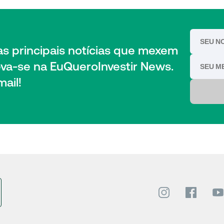
das principais notícias que mexem
eva-se na EuQueroInvestir News.
ail!