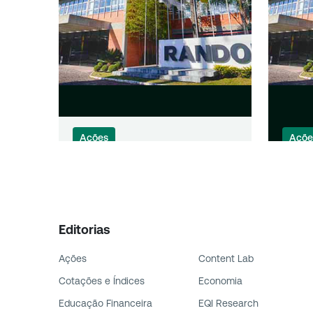
Ações
Açõe
Randon (RAPT4) registra
Rand
lucro líquido de R$ 117,8
adqu
milhões no 4TRI24
Méxic
Editorias
Ações
Content Lab
Cotações e Índices
Economia
Educação Financeira
EQI Research