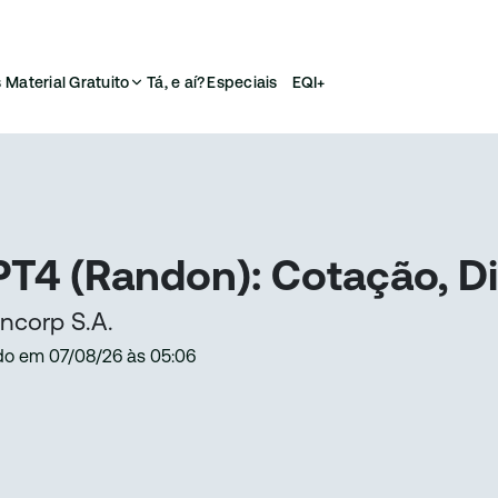
s
Material Gratuito
Tá, e aí?
Especiais
EQI+
T4 (Randon): Cotação, Di
ncorp S.A.
do em
07/08/26
às
05:06