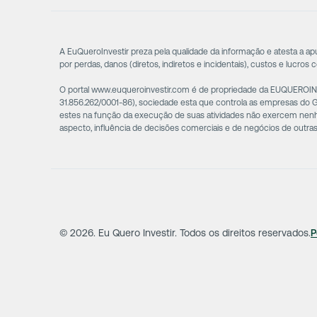
A EuQueroInvestir preza pela qualidade da informação e atesta a a
por perdas, danos (diretos, indiretos e incidentais), custos e lucros 
O portal www.euqueroinvestir.com é de propriedade da EUQUEROINVE
31.856.262/0001-86), sociedade esta que controla as empresas do
estes na função da execução de suas atividades não exercem nenhum
aspecto, influência de decisões comerciais e de negócios de outr
©
2026
. Eu Quero Investir. Todos os direitos reservados.
P