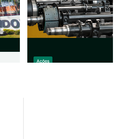
Ações
a
Controlada da Randon
(RAPT4) terá nova fábrica no
eda de
interior de SP