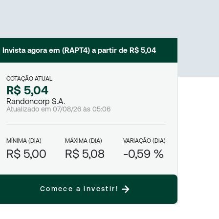
Invista agora em (
RAPT4
) a partir de
R$ 5,04
COTAÇÃO ATUAL
R$ 5,04
Randoncorp S.A.
Atualizado em
07/08/26
às
05:06
MÍNIMA (DIA)
MÁXIMA (DIA)
VARIAÇÃO (DIA)
R$ 5,00
R$ 5,08
-0,59 %
Comece a investir!