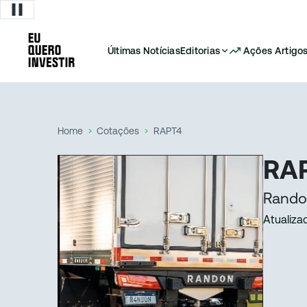
Últimas Notícias
Editorias
Ações
Artigo
Home
Cotações
RAPT4
RAP
Rando
Atualiza