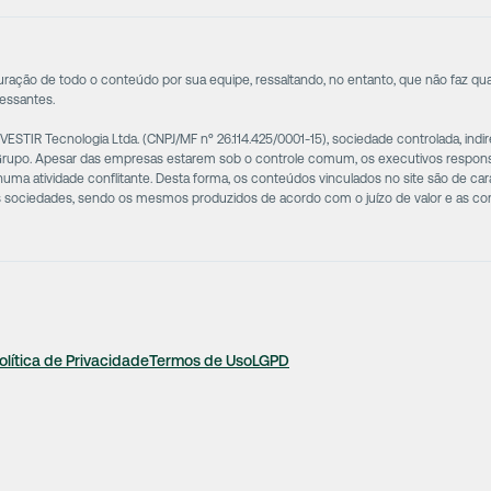
puração de todo o conteúdo por sua equipe, ressaltando, no entanto, que não faz qu
cessantes.
STIR Tecnologia Ltda. (CNPJ/MF nº 26.114.425/0001-15), sociedade controlada, in
 Grupo. Apesar das empresas estarem sob o controle comum, os executivos respo
a atividade conflitante. Desta forma, os conteúdos vinculados no site são de cará
as sociedades, sendo os mesmos produzidos de acordo com o juízo de valor e as co
olítica de Privacidade
Termos de Uso
LGPD