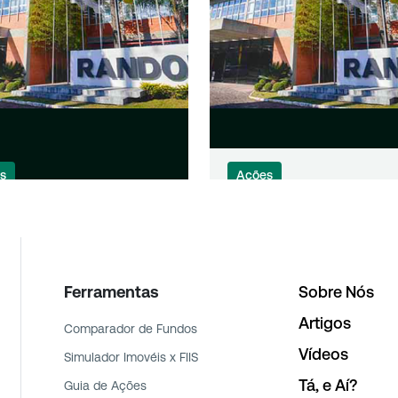
s
Ações
oncorp (RAPT4)
Randon (RAPT4) report
ire empresas no
lucro líquido de R$ 55,3
o por R$ 2,1 bilhões
milhões no 4TRI23, qu
38,1%
Ferramentas
Sobre Nós
Artigos
Comparador de Fundos
Vídeos
Simulador Imovéis x FIIS
Tá, e Aí?
Guia de Ações