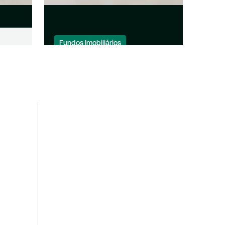
Fundos Imobiliários
os: 14
Dividendos de FIIs: quase
gam
200 fundos anunciam
valores nesta sexta-feira