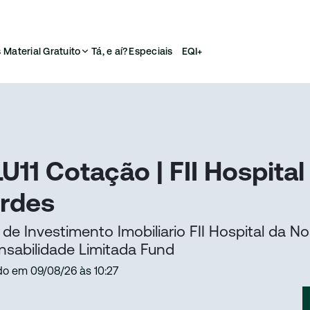
s
Material Gratuito
Tá, e aí?
Especiais
EQI+
U11 Cotação | FII Hospita
rdes
de Investimento Imobiliario FII Hospital da 
sabilidade Limitada Fund
do em
09/08/26
às
10:27