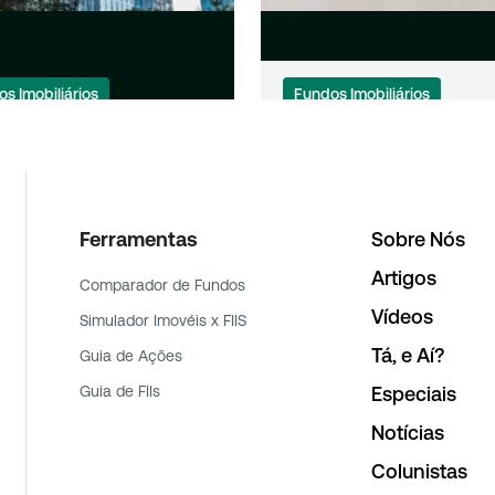
s Imobiliários
Fundos Imobiliários
endos dos FIIs: 45
Sexta-feira de dividend
s realizam
fundos imobiliários pa
mentos nesta semana
aos cotistas
Ferramentas
Sobre Nós
Artigos
Comparador de Fundos
Vídeos
Simulador Imovéis x FIIS
Tá, e Aí?
Guia de Ações
Guia de FIIs
Especiais
Notícias
Colunistas