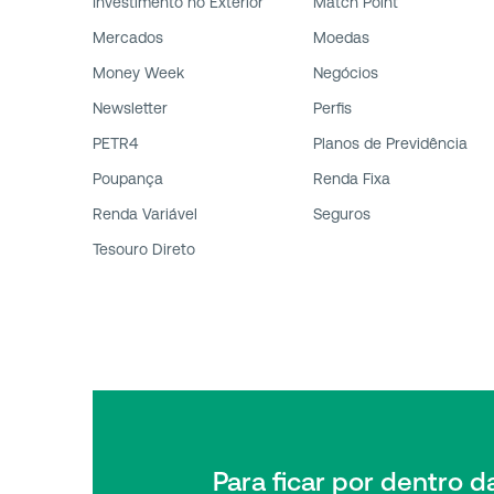
Investimento no Exterior
Match Point
Mercados
Moedas
Money Week
Negócios
Newsletter
Perfis
PETR4
Planos de Previdência
Poupança
Renda Fixa
Renda Variável
Seguros
Tesouro Direto
Para ficar por dentro 