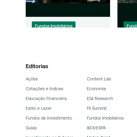
Fundos Imobiliários
Fundo
NSLU11 recebe mais de R$ 31
Divid
milhões após acordo judicial
fundo
com Rede D’Or
paga
Editorias
Ações
Content Lab
Cotações e Índices
Economia
Educação Financeira
EQI Research
Estilo e Lazer
FII Summit
Fundos de Investimento
Fundos Imobiliários
Guias
IBOVESPA