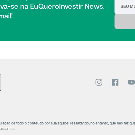
eva-se na EuQueroInvestir News.
ail!
puração de todo o conteúdo por sua equipe, ressaltando, no entanto, que não faz qu
cessantes.