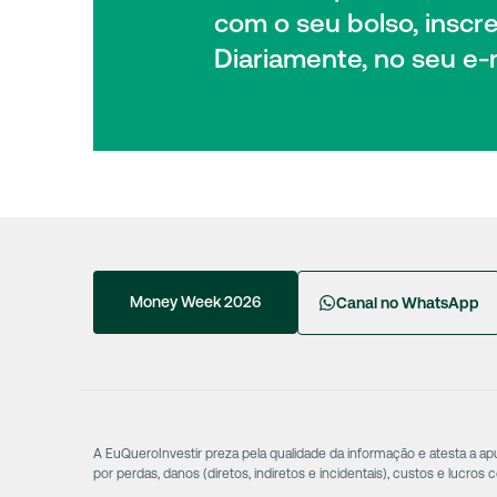
com o seu bolso, inscr
Diariamente, no seu e-m
Money Week 2026
Canal no WhatsApp
A EuQueroInvestir preza pela qualidade da informação e atesta a a
por perdas, danos (diretos, indiretos e incidentais), custos e lucros 