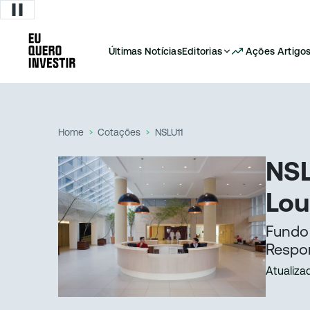
Últimas Notícias
Editorias
Ações
Artigo
Home
Cotações
NSLU11
NSL
Lou
Fundo 
Respon
Atualiza