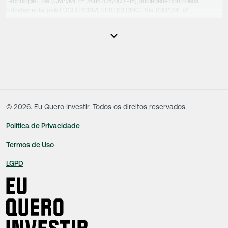
Tecnologia Ltda. (CNPJ/MF nº 26.114.425/0001-15), sociedade controlada,
indiretamente, pela EUQUEROINVESTIR HOLDING Ltda. (CNPJ/MF nº
31.856.262/0001-86), sociedade esta que controla as empresas do Grupo.
Apesar das empresas estarem sob o controle comum, os executivos
responsáveis tecnicamente são totalmente independentes, sendo que estes
na função da execução de suas atividades não exercem nenhuma atividade
conflitante. Desta forma, os conteúdos vinculados no site são de caráter
exclusivamente informativo, não sofrendo, de qualquer aspecto, influência de
decisões comerciais e de negócios de outras sociedades, sendo os mesmos
produzidos de acordo com o juízo de valor e as convicções da equipe técnica.
©
2026
. Eu Quero Investir. Todos os direitos reservados.
Política de Privacidade
Termos de Uso
LGPD