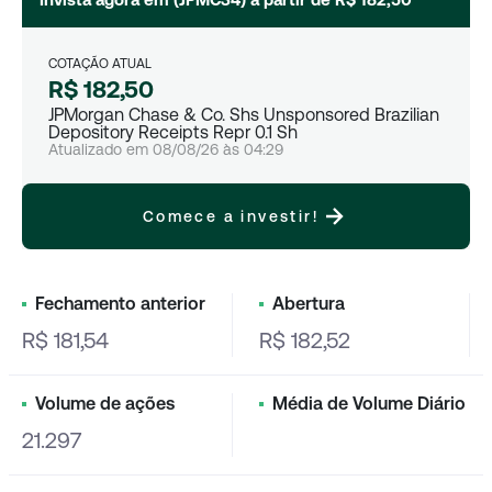
COTAÇÃO ATUAL
R$ 182,50
JPMorgan Chase & Co. Shs Unsponsored Brazilian
Depository Receipts Repr 0.1 Sh
Atualizado em
08/08/26
às
04:29
Comece a investir!
Fechamento anterior
Abertura
R$ 181,54
R$ 182,52
Volume de ações
Média de Volume Diário
21.297