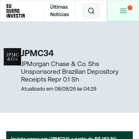
Últimas
Notícias
Home
Cotações
JPMC34
JPMC34
JPMorgan Chase & Co. Shs
Unsponsored Brazilian Depository
Receipts Repr 0.1 Sh
Atualizado em
08/08/26
às
04:29
Invista agora em (
JPMC34
) a partir de
R$ 182,50