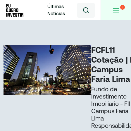
Últimas
Notícias
Home
Cotações
FCFL11
FCFL11
Cotação | 
Campus
Faria Lima
Fundo de
Investimento
Imobiliario - FII
Campus Faria
Lima
Responsabilid