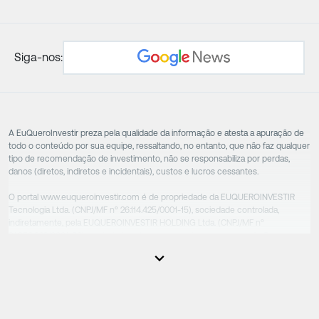
Siga-nos:
A EuQueroInvestir preza pela qualidade da informação e atesta a apuração de
todo o conteúdo por sua equipe, ressaltando, no entanto, que não faz qualquer
tipo de recomendação de investimento, não se responsabiliza por perdas,
danos (diretos, indiretos e incidentais), custos e lucros cessantes.
O portal www.euqueroinvestir.com é de propriedade da EUQUEROINVESTIR
Tecnologia Ltda. (CNPJ/MF nº 26.114.425/0001-15), sociedade controlada,
indiretamente, pela EUQUEROINVESTIR HOLDING Ltda. (CNPJ/MF nº
31.856.262/0001-86), sociedade esta que controla as empresas do Grupo.
Apesar das empresas estarem sob o controle comum, os executivos
responsáveis tecnicamente são totalmente independentes, sendo que estes
na função da execução de suas atividades não exercem nenhuma atividade
conflitante. Desta forma, os conteúdos vinculados no site são de caráter
exclusivamente informativo, não sofrendo, de qualquer aspecto, influência de
decisões comerciais e de negócios de outras sociedades, sendo os mesmos