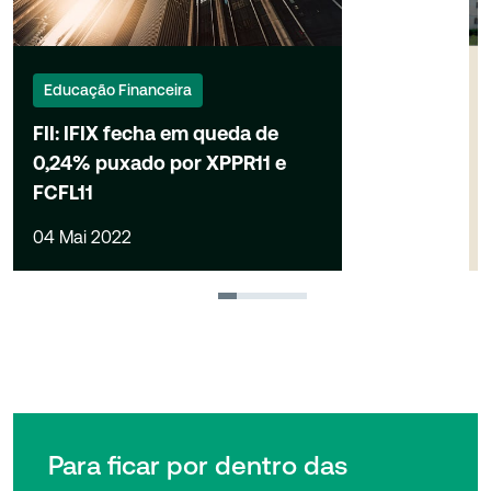
Educação Financeira
FII: IFIX fecha em queda de
0,24% puxado por XPPR11 e
FCFL11
04 Mai 2022
1
2
3
4
Para ficar por dentro das