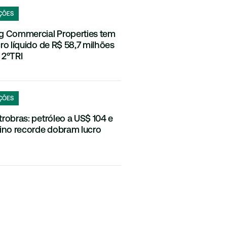
ÇÕES
g Commercial Properties tem
cro líquido de R$ 58,7 milhões
 2ºTRI
ÇÕES
trobras: petróleo a US$ 104 e
fino recorde dobram lucro