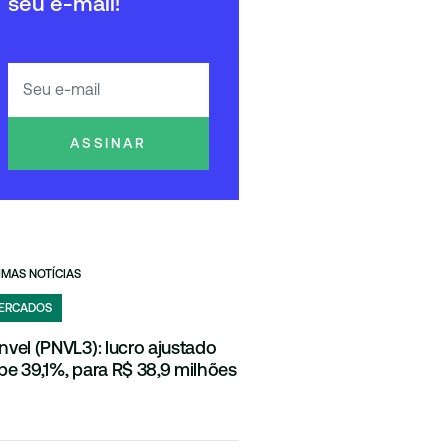
seu e-mail!
ASSINAR
IMAS NOTÍCIAS
ERCADOS
nvel (PNVL3): lucro ajustado
be 39,1%, para R$ 38,9 milhões