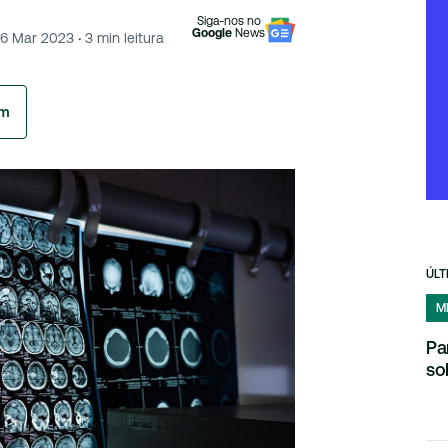
Siga-nos no
Google
News
16 Mar 2023
·
3
min leitura
am
ÚLT
M
Pa
so