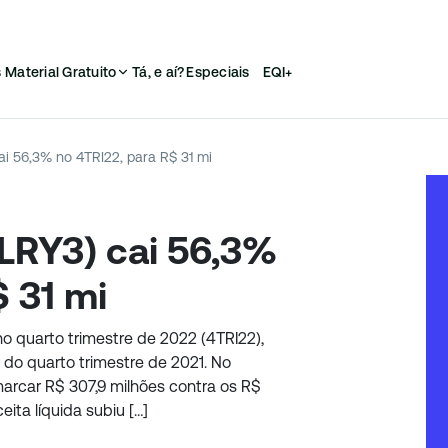
s
Material Gratuito
Tá, e aí?
Especiais
EQI+
ai 56,3% no 4TRI22, para R$ 31 mi
FLRY3) cai 56,3%
 31 mi
no quarto trimestre de 2022 (4TRI22),
 do quarto trimestre de 2021. No
arcar R$ 307,9 milhões contra os R$
ita líquida subiu […]