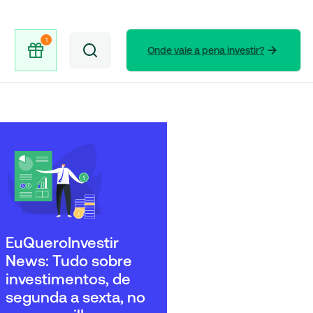
Onde vale a pena investir?
EuQueroInvestir
News: Tudo sobre
investimentos, de
segunda a sexta, no