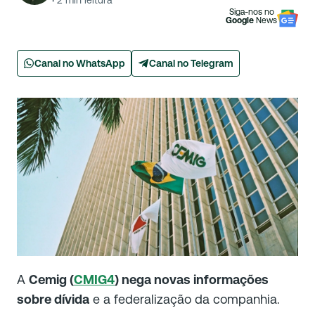
·
2
min leitura
Siga-nos no
Google
News
Canal no WhatsApp
Canal no Telegram
A
Cemig (
CMIG4
) nega novas informações
sobre dívida
e a federalização da companhia.