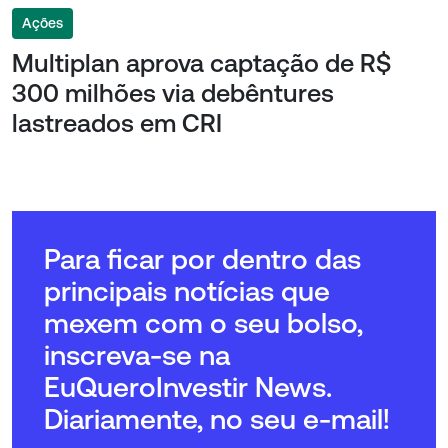
Ações
Multiplan aprova captação de R$
300 milhões via debêntures
lastreados em CRI
Para ficar por dentro das
principais notícias que
mexem com o seu bolso,
inscreva-se na
EuQueroInvestir News.
Diariamente, no seu e-mail!