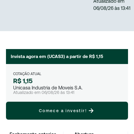
Atualizado em
06/08/26
às
13:41
Invista agora em (
UCAS3
) a partir de
R$ 1,15
COTAÇÃO ATUAL
R$ 1,15
Unicasa Industria de Moveis S.A.
Atualizado em
06/08/26
às
13:41
Comece a investir!