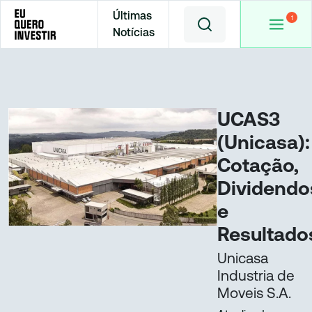
Últimas
Notícias
Home
Cotações
UCAS3
UCAS3
(Unicasa):
Cotação,
Dividendo
e
Resultado
Unicasa
Industria de
Moveis S.A.