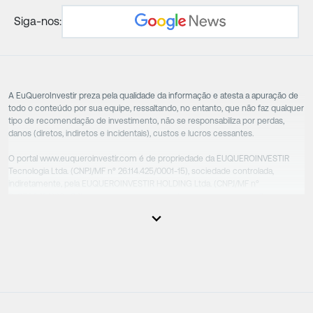
Siga-nos:
A EuQueroInvestir preza pela qualidade da informação e atesta a apuração de
todo o conteúdo por sua equipe, ressaltando, no entanto, que não faz qualquer
tipo de recomendação de investimento, não se responsabiliza por perdas,
danos (diretos, indiretos e incidentais), custos e lucros cessantes.
O portal www.euqueroinvestir.com é de propriedade da EUQUEROINVESTIR
Tecnologia Ltda. (CNPJ/MF nº 26.114.425/0001-15), sociedade controlada,
indiretamente, pela EUQUEROINVESTIR HOLDING Ltda. (CNPJ/MF nº
31.856.262/0001-86), sociedade esta que controla as empresas do Grupo.
Apesar das empresas estarem sob o controle comum, os executivos
responsáveis tecnicamente são totalmente independentes, sendo que estes
na função da execução de suas atividades não exercem nenhuma atividade
conflitante. Desta forma, os conteúdos vinculados no site são de caráter
exclusivamente informativo, não sofrendo, de qualquer aspecto, influência de
decisões comerciais e de negócios de outras sociedades, sendo os mesmos
produzidos de acordo com o juízo de valor e as convicções da equipe técnica.