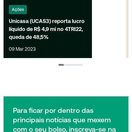
Ações
Unicasa (UCAS3) reporta lucro
líquido de R$ 4,9 mi no 4TRI22,
queda de 48,5%
09 Mar 2023
1
2
3
4
Para ficar por dentro das
principais notícias que mexem
com o seu bolso, inscreva-se na