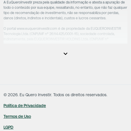
A EuQueroInvestir preza pela qualidade da informação e atesta a apuração de
todo o conteúdo por sua equipe, ressaltando, no entanto, que não faz qualquer
tipo de recomendação de investimento, não se responsabiliza por perdas,
danos (diretos, indiretos e incidentais), custos e lucros cessantes.
O portal www.euqueroinvestir.com é de propriedade da EUQUEROINVESTIR
Tecnologia Ltda. (CNPJ/MF nº 26.114.425/0001-15), sociedade controlada,
indiretamente, pela EUQUEROINVESTIR HOLDING Ltda. (CNPJ/MF nº
31.856.262/0001-86), sociedade esta que controla as empresas do Grupo.
Apesar das empresas estarem sob o controle comum, os executivos
responsáveis tecnicamente são totalmente independentes, sendo que estes
na função da execução de suas atividades não exercem nenhuma atividade
conflitante. Desta forma, os conteúdos vinculados no site são de caráter
exclusivamente informativo, não sofrendo, de qualquer aspecto, influência de
decisões comerciais e de negócios de outras sociedades, sendo os mesmos
produzidos de acordo com o juízo de valor e as convicções da equipe técnica.
©
2026
. Eu Quero Investir. Todos os direitos reservados.
Política de Privacidade
Termos de Uso
LGPD