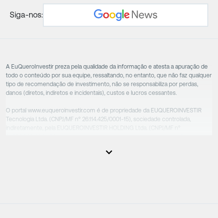
Siga-nos:
A EuQueroInvestir preza pela qualidade da informação e atesta a apuração de
todo o conteúdo por sua equipe, ressaltando, no entanto, que não faz qualquer
tipo de recomendação de investimento, não se responsabiliza por perdas,
danos (diretos, indiretos e incidentais), custos e lucros cessantes.
O portal www.euqueroinvestir.com é de propriedade da EUQUEROINVESTIR
Tecnologia Ltda. (CNPJ/MF nº 26.114.425/0001-15), sociedade controlada,
indiretamente, pela EUQUEROINVESTIR HOLDING Ltda. (CNPJ/MF nº
31.856.262/0001-86), sociedade esta que controla as empresas do Grupo.
Apesar das empresas estarem sob o controle comum, os executivos
responsáveis tecnicamente são totalmente independentes, sendo que estes
na função da execução de suas atividades não exercem nenhuma atividade
conflitante. Desta forma, os conteúdos vinculados no site são de caráter
exclusivamente informativo, não sofrendo, de qualquer aspecto, influência de
decisões comerciais e de negócios de outras sociedades, sendo os mesmos
produzidos de acordo com o juízo de valor e as convicções da equipe técnica.