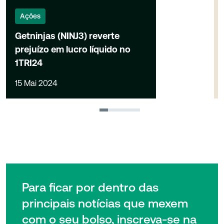
Ações
Getninjas (NINJ3) reverte
prejuízo em lucro líquido no
1TRI24
15 Mai 2024
1
2
3
4
Para ficar por dentro das
principais notícias que mexem
com o seu bolso, inscreva-se na