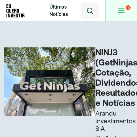
Últimas
Notícias
Home
Cotações
ARND3
NINJ3
(GetNinjas
Cotação,
Dividendo
Resultado
e Notícias
Arandu
Investimentos
S.A