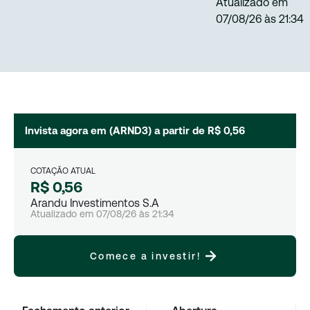
Atualizado em
07/08/26
às
21:34
Invista agora em (
ARND3
) a partir de
R$ 0,56
COTAÇÃO ATUAL
R$ 0,56
Arandu Investimentos S.A
Atualizado em
07/08/26
às
21:34
Comece a investir!