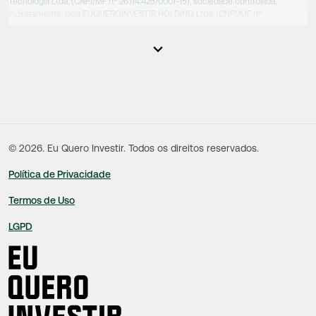
Tecnologia Ltda. (CNPJ/MF nº 26.114.425/0001-15), sociedade controlada,
indiretamente, pela EUQUEROINVESTIR HOLDING Ltda. (CNPJ/MF nº
31.856.262/0001-86), sociedade esta que controla as empresas do Grupo.
Apesar das empresas estarem sob o controle comum, os executivos
responsáveis tecnicamente são totalmente independentes, sendo que estes
na função da execução de suas atividades não exercem nenhuma atividade
conflitante. Desta forma, os conteúdos vinculados no site são de caráter
exclusivamente informativo, não sofrendo, de qualquer aspecto, influência de
decisões comerciais e de negócios de outras sociedades, sendo os mesmos
produzidos de acordo com o juízo de valor e as convicções da equipe técnica.
©
2026
. Eu Quero Investir. Todos os direitos reservados.
Política de Privacidade
Termos de Uso
LGPD