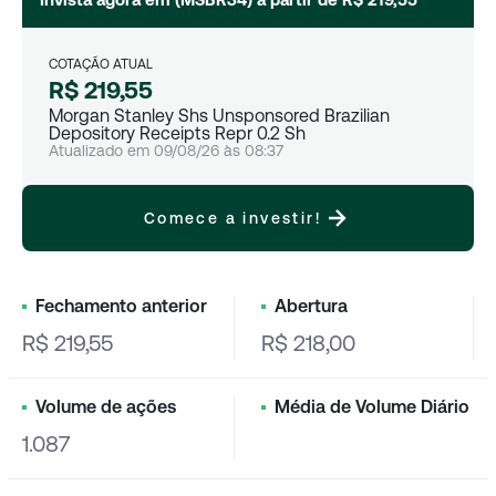
COTAÇÃO ATUAL
R$ 219,55
Morgan Stanley Shs Unsponsored Brazilian
Depository Receipts Repr 0.2 Sh
Atualizado em
09/08/26
às
08:37
Comece a investir!
Fechamento anterior
Abertura
R$ 219,55
R$ 218,00
Volume de ações
Média de Volume Diário
1.087