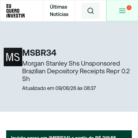
Últimas
Notícias
Home
Cotações
MSBR34
MSBR34
Morgan Stanley Shs Unsponsored
Brazilian Depository Receipts Repr 0.2
Sh
Atualizado em
09/08/26
às
08:37
Invista agora em (
MSBR34
) a partir de
R$ 219,55