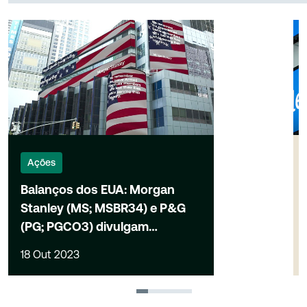
Ações
Balanços dos EUA: Morgan
Stanley (MS; MSBR34) e P&G
(PG; PGCO3) divulgam
resultados
18 Out 2023
1
2
3
4