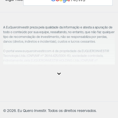
A EuQueroInvestir preza pela qualidade da informação e atesta a apuração de
todo o conteúdo por sua equipe, ressaltando, no entanto, que não faz qualquer
tipo de recomendação de investimento, não se responsabiliza por perdas,
danos (diretos, indiretos e incidentais), custos e lucros cessantes.
O portal www.euqueroinvestir.com é de propriedade da EUQUEROINVESTIR
Tecnologia Ltda. (CNPJ/MF nº 26.114.425/0001-15), sociedade controlada,
indiretamente, pela EUQUEROINVESTIR HOLDING Ltda. (CNPJ/MF nº
31.856.262/0001-86), sociedade esta que controla as empresas do Grupo.
Apesar das empresas estarem sob o controle comum, os executivos
responsáveis tecnicamente são totalmente independentes, sendo que estes
na função da execução de suas atividades não exercem nenhuma atividade
conflitante. Desta forma, os conteúdos vinculados no site são de caráter
exclusivamente informativo, não sofrendo, de qualquer aspecto, influência de
decisões comerciais e de negócios de outras sociedades, sendo os mesmos
produzidos de acordo com o juízo de valor e as convicções da equipe técnica.
©
2026
. Eu Quero Investir. Todos os direitos reservados.