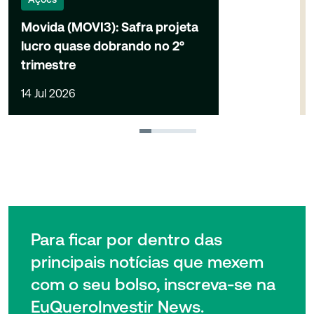
Movida (MOVI3): Safra projeta
lucro quase dobrando no 2º
trimestre
14 Jul 2026
1
2
3
4
Para ficar por dentro das
principais notícias que mexem
com o seu bolso, inscreva-se na
EuQueroInvestir News.