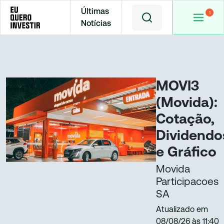
Últimas
Notícias
Home
Cotações
MOVI3
MOVI3
(Movida):
Cotação,
Dividendo
e Gráfico
Movida
Participacoes
SA
Atualizado em
08/08/26
às
11:40