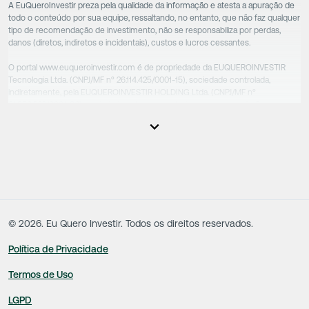
A EuQueroInvestir preza pela qualidade da informação e atesta a apuração de
todo o conteúdo por sua equipe, ressaltando, no entanto, que não faz qualquer
tipo de recomendação de investimento, não se responsabiliza por perdas,
danos (diretos, indiretos e incidentais), custos e lucros cessantes.
O portal www.euqueroinvestir.com é de propriedade da EUQUEROINVESTIR
Tecnologia Ltda. (CNPJ/MF nº 26.114.425/0001-15), sociedade controlada,
indiretamente, pela EUQUEROINVESTIR HOLDING Ltda. (CNPJ/MF nº
31.856.262/0001-86), sociedade esta que controla as empresas do Grupo.
Apesar das empresas estarem sob o controle comum, os executivos
responsáveis tecnicamente são totalmente independentes, sendo que estes
na função da execução de suas atividades não exercem nenhuma atividade
conflitante. Desta forma, os conteúdos vinculados no site são de caráter
exclusivamente informativo, não sofrendo, de qualquer aspecto, influência de
decisões comerciais e de negócios de outras sociedades, sendo os mesmos
produzidos de acordo com o juízo de valor e as convicções da equipe técnica.
©
2026
. Eu Quero Investir. Todos os direitos reservados.
Política de Privacidade
Termos de Uso
LGPD