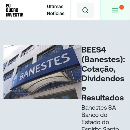
Últimas
Notícias
Home
Cotações
BEES4
BEES4
(Banestes):
Cotação,
Dividendos
e
Resultados
Banestes SA
Banco do
Estado do
Espirito Santo