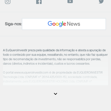
Siga-nos:
A EuQueroInvestir preza pela qualidade da informação e atesta a apuração de
todo o conteúdo por sua equipe, ressaltando, no entanto, que não faz qualquer
tipo de recomendação de investimento, não se responsabiliza por perdas,
danos (diretos, indiretos e incidentais), custos e lucros cessantes.
O portal www.euqueroinvestir.com é de propriedade da EUQUEROINVESTIR
Tecnologia Ltda. (CNPJ/MF nº 26.114.425/0001-15), sociedade controlada,
indiretamente, pela EUQUEROINVESTIR HOLDING Ltda. (CNPJ/MF nº
31.856.262/0001-86), sociedade esta que controla as empresas do Grupo.
Apesar das empresas estarem sob o controle comum, os executivos
responsáveis tecnicamente são totalmente independentes, sendo que estes
na função da execução de suas atividades não exercem nenhuma atividade
conflitante. Desta forma, os conteúdos vinculados no site são de caráter
exclusivamente informativo, não sofrendo, de qualquer aspecto, influência de