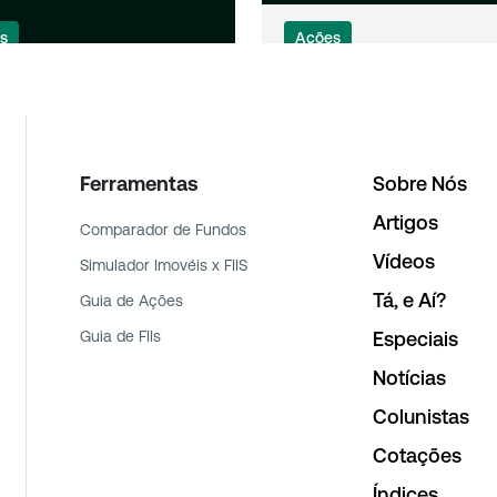
s
Ações
dendos da semana:
Dividendos da Semana
es estão entre os
Romi, Vibra Energia e A
aques
pagam proventos
Ferramentas
Sobre Nós
Artigos
Comparador de Fundos
Vídeos
Simulador Imovéis x FIIS
Tá, e Aí?
Guia de Ações
Guia de FIIs
Especiais
Notícias
Colunistas
Cotações
Índices