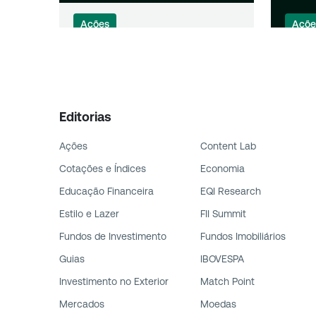
Ações
Açõe
IGTI11, BALM4, CAML3: veja
Divi
agenda de dividendos da
bancõ
semana
dest
Editorias
Ações
Content Lab
Cotações e Índices
Economia
Educação Financeira
EQI Research
Estilo e Lazer
FII Summit
Fundos de Investimento
Fundos Imobiliários
Guias
IBOVESPA
Investimento no Exterior
Match Point
Mercados
Moedas