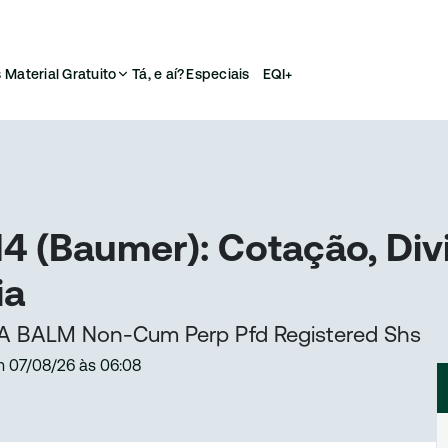
s
Material Gratuito
Tá, e aí?
Especiais
EQI+
 (Baumer): Cotação, Div
ia
A BALM Non-Cum Perp Pfd Registered Shs
m
07/08/26
às
06:08