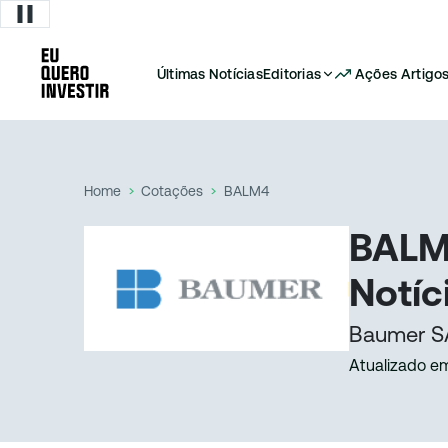
Últimas Notícias
Editorias
Ações
Artigo
Home
Cotações
BALM4
BALM4
Notíc
Baumer S
Atualizado e