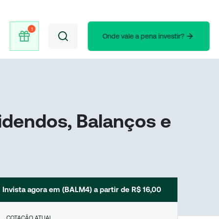
Onde vale a pena investir?
idendos, Balanços e
Invista agora em (
BALM4
) a partir de
R$ 16,00
COTAÇÃO ATUAL