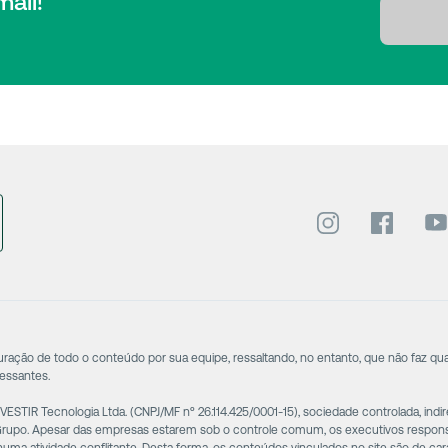
ail!
puração de todo o conteúdo por sua equipe, ressaltando, no entanto, que não faz qu
cessantes.
STIR Tecnologia Ltda. (CNPJ/MF nº 26.114.425/0001-15), sociedade controlada, in
 Grupo. Apesar das empresas estarem sob o controle comum, os executivos respo