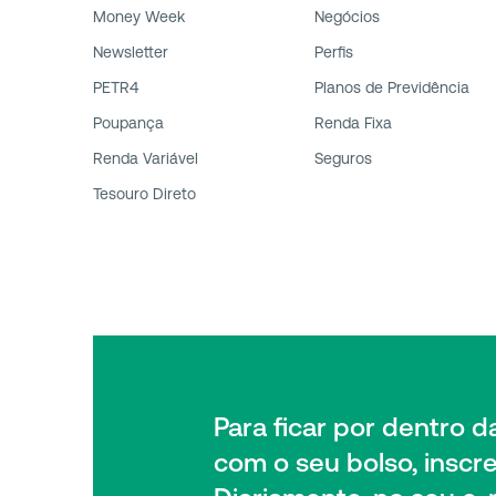
Money Week
Negócios
Newsletter
Perfis
PETR4
Planos de Previdência
Poupança
Renda Fixa
Renda Variável
Seguros
Tesouro Direto
Para ficar por dentro 
com o seu bolso, inscr