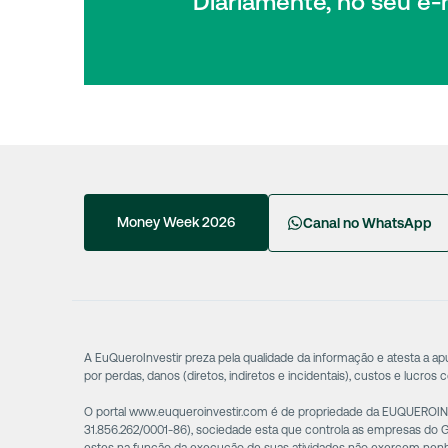
Diariamente, no seu e-m
Money Week 2026
Canal no WhatsApp
A EuQueroInvestir preza pela qualidade da informação e atesta a a
por perdas, danos (diretos, indiretos e incidentais), custos e lucros 
O portal www.euqueroinvestir.com é de propriedade da EUQUEROINVE
31.856.262/0001-86), sociedade esta que controla as empresas do