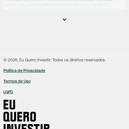
Tecnologia Ltda. (CNPJ/MF nº 26.114.425/0001-15), sociedade controlada,
indiretamente, pela EUQUEROINVESTIR HOLDING Ltda. (CNPJ/MF nº
31.856.262/0001-86), sociedade esta que controla as empresas do Grupo.
Apesar das empresas estarem sob o controle comum, os executivos
responsáveis tecnicamente são totalmente independentes, sendo que estes
na função da execução de suas atividades não exercem nenhuma atividade
conflitante. Desta forma, os conteúdos vinculados no site são de caráter
exclusivamente informativo, não sofrendo, de qualquer aspecto, influência de
decisões comerciais e de negócios de outras sociedades, sendo os mesmos
produzidos de acordo com o juízo de valor e as convicções da equipe técnica.
©
2026
. Eu Quero Investir. Todos os direitos reservados.
Política de Privacidade
Termos de Uso
LGPD