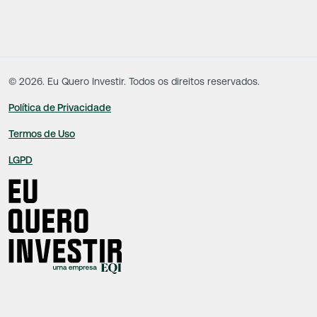
conflitante. Desta forma, os conteúdos vinculados no site são de caráter
exclusivamente informativo, não sofrendo, de qualquer aspecto, influência de
decisões comerciais e de negócios de outras sociedades, sendo os mesmos
produzidos de acordo com o juízo de valor e as convicções da equipe técnica.
©
2026
. Eu Quero Investir. Todos os direitos reservados.
Política de Privacidade
Termos de Uso
LGPD