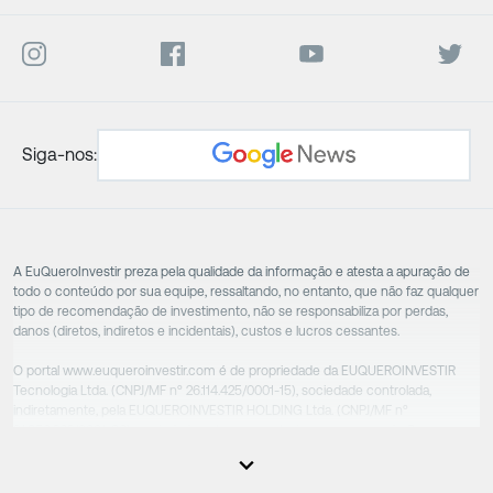
Siga-nos:
A EuQueroInvestir preza pela qualidade da informação e atesta a apuração de
todo o conteúdo por sua equipe, ressaltando, no entanto, que não faz qualquer
tipo de recomendação de investimento, não se responsabiliza por perdas,
danos (diretos, indiretos e incidentais), custos e lucros cessantes.
O portal www.euqueroinvestir.com é de propriedade da EUQUEROINVESTIR
Tecnologia Ltda. (CNPJ/MF nº 26.114.425/0001-15), sociedade controlada,
indiretamente, pela EUQUEROINVESTIR HOLDING Ltda. (CNPJ/MF nº
31.856.262/0001-86), sociedade esta que controla as empresas do Grupo.
Apesar das empresas estarem sob o controle comum, os executivos
responsáveis tecnicamente são totalmente independentes, sendo que estes
na função da execução de suas atividades não exercem nenhuma atividade